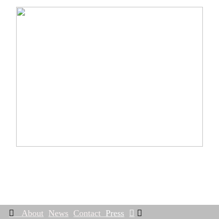
︎
About
News
Contact
Press
︎
︎