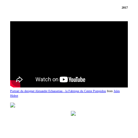
2017
Portrait du designer Alexandre Echasseriau - la Fabrique du Centre Pompidou
from
Jules
Hidrot