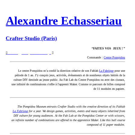
Alexandre Echasseriau
Crafter Studio (Paris)
“FAITES VOS JEUX ! ”
︎
About
News
Contact
Press
︎
︎
Commande :
Centre Pompidou
Le centre Pompidou m’a confié la direction créative de son Fablab
La Fabrique
pour une
période de 1 an. J’y conçois jeux, activités, évènements et de nombreux objets hérités de la
culture DIY destinée au jeune public. Au Fab Lab du Centre Pompidou ou avec des ciseaux,
une infinité de combinaisons s'offre à l'apprenti Maker. Comme ce parcours de billes composé
de 11 modules en papiers.
The Pompidou Museum entrusts Crafter Studio with the creative direction of its Fablab
La Fabrique
for a year. We design games, activities, events and many objects inherited from
DIY culture for young audiences. At the Fab Lab at the Pompidou Center or with scissors,
an infinite number of combinations are offered to the apprentice Maker. Like this ball course
composed of 11 paper modules
.